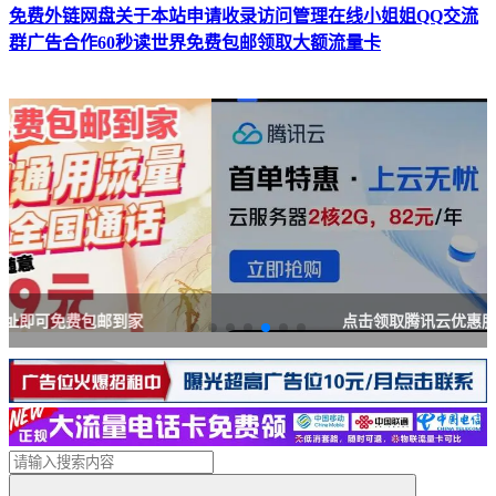
免费外链网盘
关于本站
申请收录
访问管理
在线小姐姐
QQ交流
群
广告合作
60秒读世界
免费包邮领取大额流量卡
点击领取腾讯云优惠服务器红包