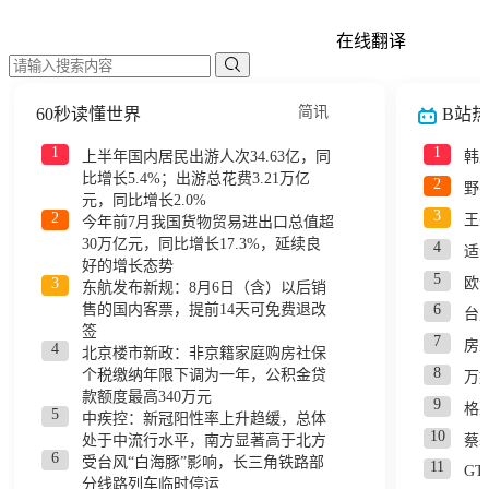
在线翻译
简讯
60秒读懂世界
B站
1
1
上半年国内居民出游人次34.63亿，同
韩
比增长5.4%；出游总花费3.21万亿
2
野
元，同比增长2.0%
3
2
王
今年前7月我国货物贸易进出口总值超
30万亿元，同比增长17.3%，延续良
4
适
好的增长态势
5
欧
3
东航发布新规：8月6日（含）以后销
6
售的国内客票，提前14天可免费退改
台
签
7
房
4
北京楼市新政：非京籍家庭购房社保
8
个税缴纳年限下调为一年，公积金贷
万
款额度最高340万元
9
格
5
中疾控：新冠阳性率上升趋缓，总体
10
蔡
处于中流行水平，南方显著高于北方
6
受台风“白海豚”影响，长三角铁路部
11
G
分线路列车临时停运