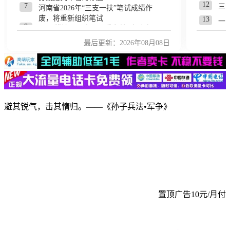
12
7
三
河南省2026年“三支一扶”笔试成绩作
废，将重新组织笔试
13
一
8
WTT横滨冠军赛：国乒女单3人跻身
14
雀巢
八强，国乒男单全军覆没无缘八强
最后更新：2026年08月08日
9
15
央行连续21个月增持黄金，7月外汇储
柴
备增加25亿美元
16
中
10
我国高端钢材迎来密集突破：比A4纸
17
还要薄，同时拥有高强度、高延展性
中
11
美国斯坦福科学家首次用AI设计出16
18
浑
种全新病毒，用于感染细菌，不会对
避其锐气，击其惰归。——《孙子兵法•军争》
19
一
人类构成威胁
12
特朗普颁令禁止生育旅游，特定人群
20
锐评
所生子女将无法获得公民权
13
美将对多晶硅衍生品加征15%关税，
并引入最低进口价机制
14
沙特、土耳其和巴基斯坦签署共同防
务协议：对三国中任何一国动武，将
被视为对所有三国的攻击
15
乌方公布对俄作战外籍军人规模：来
置顶广告10元/月付
自72个外方近1.6万人，其中约40%来
自拉丁美洲国家